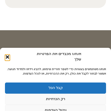
דרכי התקשרות
אנחנו מכבדים את הפרטיות
שלך
058-5786024
058-5786024
אנחנו משתמשים בעוגיות כדי לשפר חוויית שימוש, להציג וידאו ולמדוד תנועה.
אפשר לבחור לקבל את כולן, רק את ההכרחיות, או לנהל העדפות.
079-698-3500
digital@dsdaniel.com
קבל הכל
רק הכרחיות
Hide chaty
ניהול העדפות