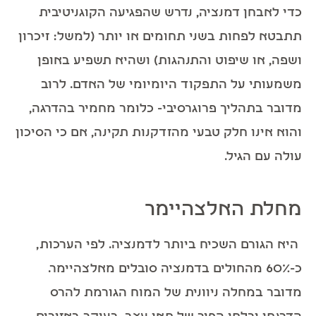
כדי לאבחן דמנציה, נדרש שהפגיעה הקוגניטיבית
תתבטא לפחות בשני תחומים או יותר (למשל: זיכרון
ושפה, או שיפוט והתנהגות) ושהיא תשפיע באופן
משמעותי על התפקוד היומיומי של האדם. לרוב
מדובר בתהליך פרוגרסיבי- כלומר מחמיר בהדרגה,
והוא אינו חלק טבעי מהזדקנות תקינה, אם כי הסיכון
עולה עם הגיל.
מחלת האלצהיימר
היא הגורם השכיח ביותר לדמנציה. לפי הערכות,
כ-60% מהחולים בדמנציה סובלים מאלצהיימר.
מדובר במחלה ניוונית של המוח הגורמת להרס