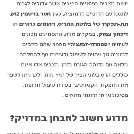
ישנם מצבים רפואיים הפיכים אשר עלולים לגרום
לתסמינים הדומים לדמנציה, כגון
חסר בויטמין
B12
,
תת-תפקוד של בלוטת התריס
,
זיהומים כרוניים
או
דיכאון עמוק.
במקרים אלה, התסמינים מכונים
לעיתים
“
פסאודו-דמנציה”
מאחר שהם מדמים
דמנציה אך ניתנים לטיפול ולעיתים אף להחלמה
מלאה אם מזוהה הגורם בזמן. מצבים אלו אינם
כוללים הרס בלתי הפיך של תאי מוח, ולכן ניתן לשפר
את התפקוד הקוגניטיבי בעזרת טיפול תרופתי,
פסיכולוגי או תזונתי מתאים .
מדוע חשוב לאבחן במדויק
?