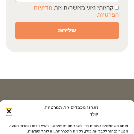
קראתי ואני מאשר/ת את
מדיניות
הפרטיות
שליחה
דרכי התקשרות
אנחנו מכבדים את הפרטיות
שלך
058-5786024
058-5786024
אנחנו משתמשים בעוגיות כדי לשפר חוויית שימוש, להציג וידאו ולמדוד תנועה.
אפשר לבחור לקבל את כולן, רק את ההכרחיות, או לנהל העדפות.