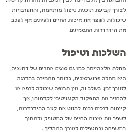
ההבחנה בין אלצהיימר לבין דמנציות אחרות קריטית
לצורך קביעת תוכנית טיפול מותאמת, והתערבויות
שיכולות לשפר את איכות החיים ולעיתים אף לעכב
את הידרדרות התסמינים.
השלכות וטיפול
מחלת אלצהיימר, כמו גם סוגים אחרים של דמנציה,
היא מחלה פרוגרסיבית, כלומר מחמירה בהדרגה
לאורך זמן. בשלב זה, אין תרופה שיכולה לרפא או
להחזיר את התפקוד הקוגניטיבי לקדמותו, אך
קיימות דרכים רבות להאט את קצב ההידרדרות,
לשפר את איכות החיים של המטופל, ולתמוך
במשפחה ובמטפלים לאורך התהליך .