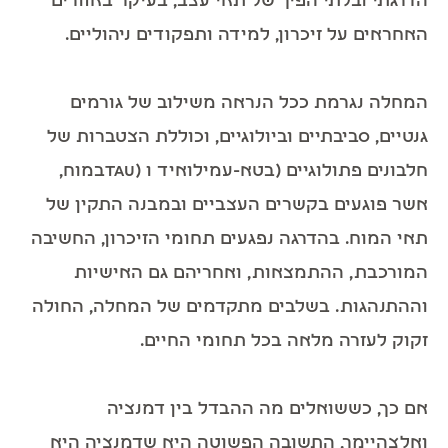
הדרגתי ובלתי הפיך של תאי עצב, בעיקר באזורים
האחראים על זיכרון, למידה ותפקודים ניהוליים.
המחלה נגרמת ככל הנראה משילוב של גורמים
גנטיים, סביבתיים וביולוגיים, וכוללת הצטברות של
חלבונים פתולוגיים (בטא-עמילואיד ו (tauבמוח,
אשר פוגעים בקשרים העצביים ובמבנה התקין של
תאי המוח. בהדרגה נפגעים תחומי הזיכרון, החשיבה
המורכבת, ההתמצאות, ואחריהם גם האישיות
וההתנהגות. בשלבים מתקדמים של המחלה, החולה
זקוק לעזרה מלאה בכל תחומי החיים.
אם כך, כששואלים מה ההבדל בין דמנציה
ואלצהיימר, התשובה הפשוטה היא שדמנציה היא