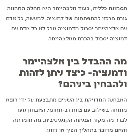
תסמונת כללית, בעוד אלצהיימר היא מחלה המהווה
גורם מרכזי להתפתחות של דמנציה. למעשה, כל אדם
עם אלצהיימר יסבול מדמנציה אבל לא כל אדם עם
דמנציה יסבול בהכרח מאלצהיימר.
מה ההבדל בין אלצהיימר
ודמנציה- כיצד ניתן לזהות
ולהבחין ביניהם
?
האבחנה המדויקת בין השניים מתבצעת על ידי רופא
מומחה בשילוב עם צוות רב-תחומי. האבחון נועד
לברר מה מקור הפגיעה הקוגניטיבית, מה חומרתה
והאם מדובר בתהליך הפיך או ניווני.